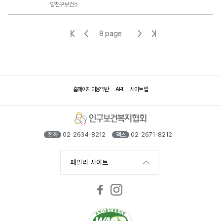
양천구보건소
첫
이
다
마
8 page
페
전
음
지
이
페
페
막
지
이
이
페
홈페이지 이용약관
API
사이트 맵
지
지
이
지
02-2634-8212
02-2671-8212
전화
팩스
패밀리 사이트