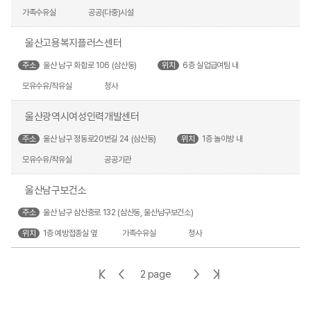
가족수유실
공공(다중)시설
울산고용복지플러스센터
주소
울산 남구 화합로 106 (삼산동)
위치
6층 실업급여팀 내
모유수유/착유실
청사
울산광역시여성인력개발센터
주소
울산 남구 정동로20번길 24 (삼산동)
위치
1층 놀이방 내
모유수유/착유실
공공기관
울산남구보건소
주소
울산 남구 삼산중로 132 (삼산동, 울산남구보건소)
위치
1층 예방접종실 옆
가족수유실
청사
첫
이
다
마
2 page
페
전
음
지