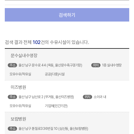
검색하기
검색 결과 전체
102
건의 수유시설이 있습니다.
문수실내수영장
주소
울산 남구 문수로 44 (옥동, 울산문수축구경기장)
위치
1층 실내수영장
모유수유/착유실
공공(다중)시설
미즈병원
주소
울산 남구 남산로 2 (무거동, 울산미즈병원)
위치
소아과 내
모유수유/착유실
기업체(민간기관)
보람병원
주소
울산 남구 돋질로336번길 10 (삼산동, 울산보람병원)