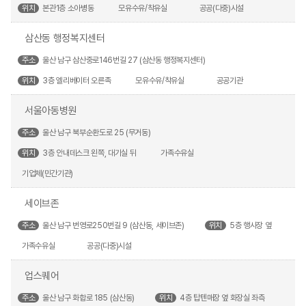
위치
본관1층 소아병동
모유수유/착유실
공공(다중)시설
삼산동 행정복지센터
주소
울산 남구 삼산중로146번길 27 (삼산동 행정복지센터)
위치
3층 엘리베이터 오른족
모유수유/착유실
공공기관
서울아동병원
주소
울산 남구 북부순환도로 25 (무거동)
위치
3층 안내데스크 왼쪽, 대기실 뒤
가족수유실
기업체(민간기관)
세이브존
주소
울산 남구 번영로250번길 9 (삼산동, 세이브존)
위치
5층 행사장 옆
가족수유실
공공(다중)시설
업스퀘어
주소
울산 남구 화합로 185 (삼산동)
위치
4층 탑텐매장 옆 화장실 좌측