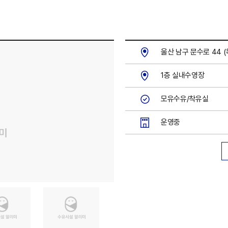
울산 남구 문수로 44 
1층 실내수영장
모유수유/착유실
운영중