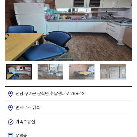
전남 구례군 문척면 수달생태로 268-12
면사무소 뒤쪽
가족수유실
운영중