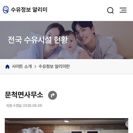
주메뉴 바로가기
본문 바로가기
전국 수유시설 현황
사이트 소개
수유정보 알리미란
문척면사무소
최종 수정일: 2026.06.05