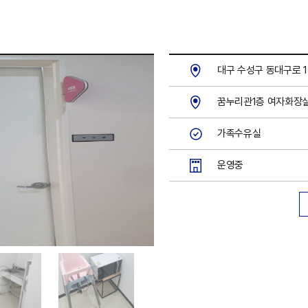
대구 수성구 동대구로 1
꿈누리관1층 여자화장실
가족수유실
운영중