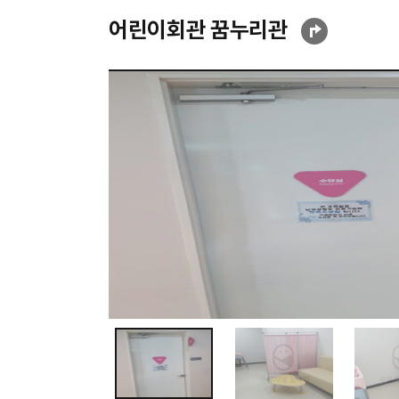
어린이회관 꿈누리관