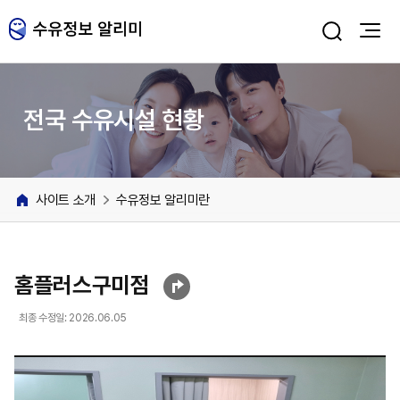
주메뉴 바로가기
본문 바로가기
전국 수유시설 현황
사이트 소개
수유정보 알리미란
홈플러스구미점
최종 수정일: 2026.06.05