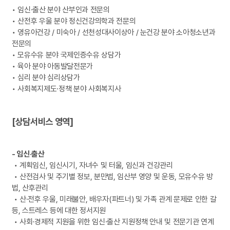
• 임신·출산 분야 산부인과 전문의
• 산전후 우울 분야 정신건강의학과 전문의
• 영유아건강 / 미숙아 / 선천성대사이상아 / 눈건강 분야 소아청소년과
전문의
• 모유수유 분야 국제인증수유 상담가
• 육아 분야 아동발달전문가
• 심리 분야 심리상담가
• 사회복지제도·정책 분야 사회복지사
[상담서비스 영역]
- 임신·출산
• 계획임신, 임신시기, 자녀수 및 터울, 임신과 건강관리
• 산전검사 및 주기별 정보, 분만법, 임산부 영양 및 운동, 모유수유 방
법, 산후관리
• 산·전후 우울, 미래불안, 배우자(파트너) 및 가족 관계 문제로 인한 갈
등, 스트레스 등에 대한 정서지원
• 사회·경제적 지원을 위한 임신·출산 지원정책 안내 및 전문기관 연계