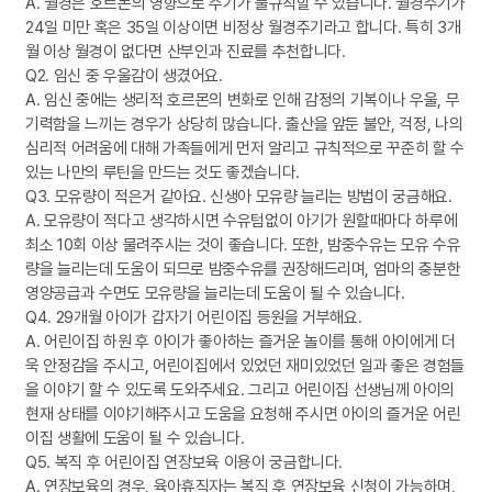
A. 월경은 호르몬의 영향으로 주기가 불규칙할 수 있습니다. 월경주기가
24일 미만 혹은 35일 이상이면 비정상 월경주기라고 합니다. 특히 3개
월 이상 월경이 없다면 산부인과 진료를 추천합니다.
Q2. 임신 중 우울감이 생겼어요.
A. 임신 중에는 생리적 호르몬의 변화로 인해 감정의 기복이나 우울, 무
기력함을 느끼는 경우가 상당히 많습니다. 출산을 앞둔 불안, 걱정, 나의
심리적 어려움에 대해 가족들에게 먼저 알리고 규칙적으로 꾸준히 할 수
있는 나만의 루틴을 만드는 것도 좋겠습니다.
Q3. 모유량이 적은거 같아요. 신생아 모유량 늘리는 방법이 궁금해요.
A. 모유량이 적다고 생각하시면 수유텀없이 아기가 원할때마다 하루에
최소 10회 이상 물려주시는 것이 좋습니다. 또한, 밤중수유는 모유 수유
량을 늘리는데 도움이 되므로 밤중수유를 권장해드리며, 엄마의 충분한
영양공급과 수면도 모유량을 늘리는데 도움이 될 수 있습니다.
Q4. 29개월 아이가 갑자기 어린이집 등원을 거부해요.
A. 어린이집 하원 후 아이가 좋아하는 즐거운 놀이를 통해 아이에게 더
욱 안정감을 주시고, 어린이집에서 있었던 재미있었던 일과 좋은 경험들
을 이야기 할 수 있도록 도와주세요. 그리고 어린이집 선생님께 아이의
현재 상태를 이야기해주시고 도움을 요청해 주시면 아이의 즐거운 어린
이집 생활에 도움이 될 수 있습니다.
Q5. 복직 후 어린이집 연장보육 이용이 궁금합니다.
A. 연장보육의 경우, 육아휴직자는 복직 후 연장보육 신청이 가능하며,