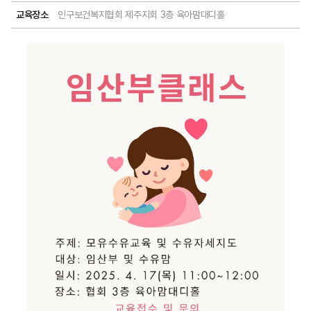
교육장소
인구보건복지협회 제주지회 3층 육아맘대디홀