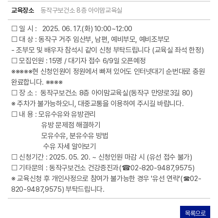
교육장소
동작구보건소 8층 아이맘교육실
☐ 일 시 : 2025. 06. 17.(화) 10:00~12:00
☐ 대 상 : 동작구 거주 임산부, 남편, 예비부모, 예비조부모
- 조부모 및 배우자 참석시 같이 신청 부탁드립니다 (교육실 좌석 한정)
☐ 모집인원 : 15명 / 대기자 접수 6/9일 오픈예정
※※※※※현 신청인원이 정원에서 빠져 있어도 인터넷대기 순번대로 충원
완료합니다. ※※※※
☐ 장 소 : 동작구보건소 8층 아이맘교육실(동작구 만양로3길 80)
※ 주차가 불가능하오니, 대중교통을 이용하여 주시길 바랍니다.
☐ 내 용 : 모유수유와 유방관리
유방 문제점 해결하기
모유수유, 분유수유 방법
수유 자세 알아보기
☐ 신청기간 : 2025. 05. 20. ~ 신청인원 마감 시 (유선 접수 불가)
☐ 기타문의 : 동작구보건소 건강증진과(☎02-820-9487,9575)
※ 교육신청 후 개인사정으로 참여가 불가능한 경우 '유선 연락'(☎02-
820-9487,9575) 부탁드립니다.
목록으로