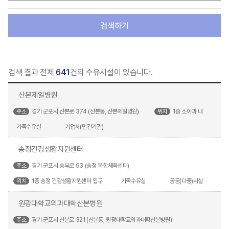
검색하기
검색 결과 전체
641
건의 수유시설이 있습니다.
산본제일병원
주소
경기 군포시 산본로 374 (산본동, 산본제일병원)
위치
1층 소아과 내
가족수유실
기업체(민간기관)
송정건강생활지원센터
주소
경기 군포시 송부로 93 (송정 복합체육센터)
위치
1층 송정 건강생활지원센터 입구
가족수유실
공공(다중)시설
원광대학교의과대학산본병원
주소
경기 군포시 산본로 321 (산본동, 원광대학교의과대학산본병원)