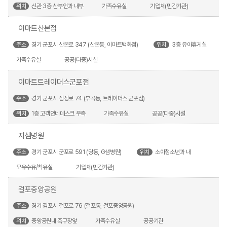
위치
신관 3층 산부인과 내부
가족수유실
기업체(민간기관)
이마트산본점
주소
경기 군포시 산본로 347 (산본동, 이마트백화점)
위치
3층 유아휴게실
가족수유실
공공(다중)시설
이마트트레이더스군포점
주소
경기 군포시 삼성로 74 (부곡동, 트레이더스 군포점)
위치
1층 고객안네데스크 우측
가족수유실
공공(다중)시설
지샘병원
주소
경기 군포시 군포로 591 (당동, G샘병원)
위치
소아청소년과 내
모유수유/착유실
기업체(민간기관)
걸포중앙공원
주소
경기 김포시 걸포로 76 (걸포동, 걸포중앙공원)
위치
중앙공원내 축구장앞
가족수유실
공공기관