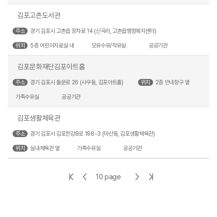
김포고촌도서관
주소
경기 김포시 고촌읍 장차로 14 (신곡리, 고촌읍행정복지센터)
위치
5층 어린이자료실 내
모유수유/착유실
공공기관
김포문화재단김포아트홀
주소
경기 김포시 돌문로 26 (사우동, 김포아트홀)
위치
2층 안내창구 옆
가족수유실
공공기관
김포생활체육관
주소
경기 김포시 김포한강8로 198-3 (마산동, 김포생활체육관)
위치
실내체육관 옆
가족수유실
공공기관
첫
이
다
마
10 page
페
전
음
지
이
페
페
막