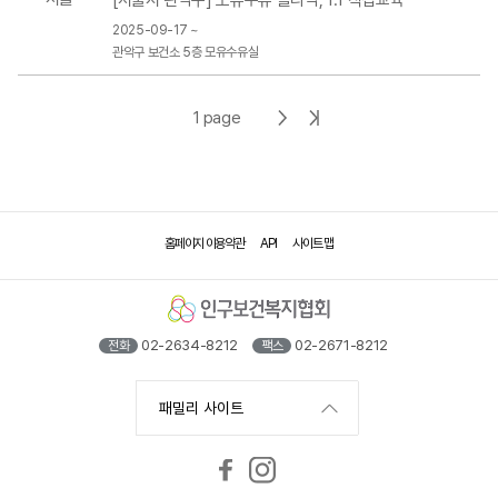
[서울시 관악구] 모유수유 클리닉, 1:1 직접교육
2025-09-17 ~
관악구 보건소 5층 모유수유실
다
마
1 page
음
지
페
막
이
페
홈페이지 이용약관
API
사이트 맵
지
이
지
02-2634-8212
02-2671-8212
전화
팩스
패밀리 사이트