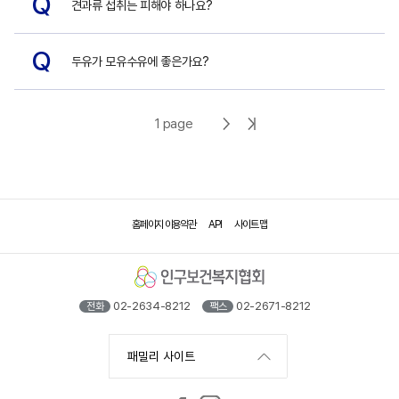
Q
견과류 섭취는 피해야 하나요?
Q
두유가 모유수유에 좋은가요?
다
마
1 page
음
지
페
막
이
페
홈페이지 이용약관
API
사이트 맵
지
이
지
02-2634-8212
02-2671-8212
전화
팩스
패밀리 사이트