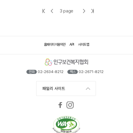
첫
이
다
마
3 page
페
전
음
지
이
페
페
막
지
이
이
페
홈페이지 이용약관
API
사이트 맵
지
지
이
지
02-2634-8212
02-2671-8212
전화
팩스
패밀리 사이트