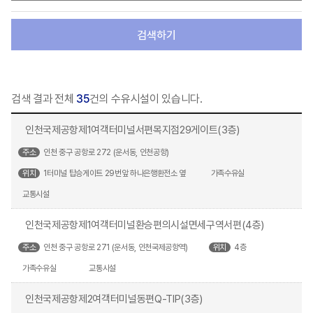
검색하기
검색 결과 전체
35
건의 수유시설이 있습니다.
인천국제공항제1여객터미널서편목지점29게이트(3층)
주소
인천 중구 공항로 272 (운서동, 인천공항)
위치
1터미널 탑승게이트 29번앞 하나은행환전소 옆
가족수유실
교통시설
인천국제공항제1여객터미널환승편의시설면세구역서편(4층)
주소
인천 중구 공항로 271 (운서동, 인천국제공항역)
위치
4층
가족수유실
교통시설
인천국제공항제2여객터미널동편Q-TIP(3층)