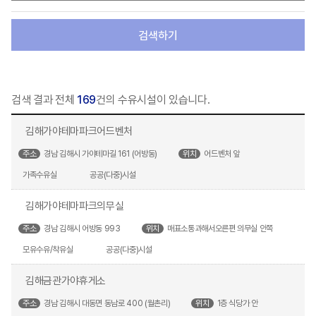
검색하기
검색 결과 전체
169
건의 수유시설이 있습니다.
김해가야테마파크어드벤처
주소
경남 김해시 가야테마길 161 (어방동)
위치
어드벤처 앞
가족수유실
공공(다중)시설
김해가야테마파크의무실
주소
경남 김해시 어방동 993
위치
매표소통과해서오른편 의무실 안쪽
모유수유/착유실
공공(다중)시설
김해금관가야휴게소
주소
경남 김해시 대동면 동남로 400 (월촌리)
위치
1층 식당가 안