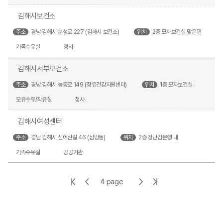
김해시보건소
주소
경남 김해시 분성로 227 (김해시 보건소)
위치
2층 모자보건실 맞은편
가족수유실
청사
김해시서부보건소
주소
경남 김해시 능동로 149 (장유건강지원센터)
위치
1층 모자보건실
모유수유/착유실
청사
김해시여성센터
주소
경남 김해시 신어산길 46 (삼방동)
위치
2층 장난감은행 내
가족수유실
공공기관
첫
이
다
마
4 page
페
전
음
지
이
페
페
막