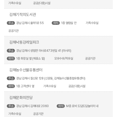
가족수유실
공공(다중)시설
김해기적의도서관
주소
경남 김해시 율하1로 55
위치
1층 열람실 안
가족수유실
공공기관
김해낙동강레일파크
주소
경남 김해시 생림면 마사로473번길 41 (마사리)
위치
1층 화장실 옆 (매표소 밑)
모유수유/착유실
공공기관
김해농수산물유통센터
주소
경남 김해시 칠산로 128 (신문동, 김해농수산물종합유통센타)
위치
1층 고객센터 옆
가족수유실
공공(다중)시설
김해문화의전당
주소
경남 김해시 김해대로 2060
위치
M층 로비 도담도담놀이터 내
가족수유실
공공기관