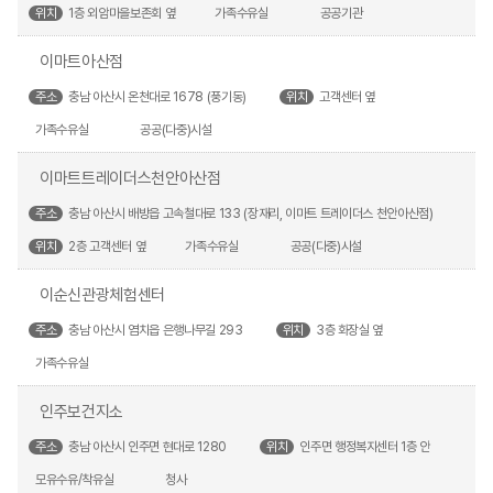
위치
1층 외암마을보존회 옆
가족수유실
공공기관
이마트아산점
주소
충남 아산시 온천대로 1678 (풍기동)
위치
고객센터 옆
가족수유실
공공(다중)시설
이마트트레이더스천안아산점
주소
충남 아산시 배방읍 고속철대로 133 (장재리, 이마트 트레이더스 천안아산점)
위치
2층 고객센터 옆
가족수유실
공공(다중)시설
이순신관광체험센터
주소
충남 아산시 염치읍 은행나무길 293
위치
3층 화장실 옆
가족수유실
인주보건지소
주소
충남 아산시 인주면 현대로 1280
위치
인주면 행정복지센터 1층 안
모유수유/착유실
청사