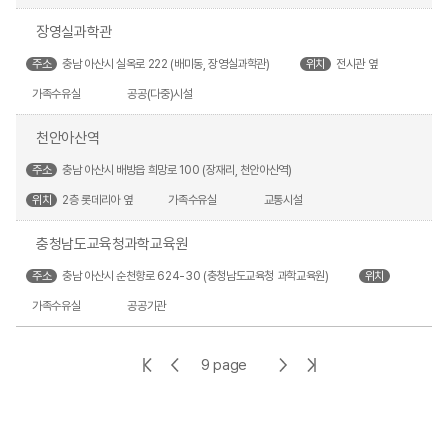
장영실과학관
주소
충남 아산시 실옥로 222 (배미동, 장영실과학관)
위치
전시관 옆
가족수유실
공공(다중)시설
천안아산역
주소
충남 아산시 배방읍 희망로 100 (장재리, 천안아산역)
위치
2층 롯데리아 옆
가족수유실
교통시설
충청남도교육청과학교육원
주소
충남 아산시 순천향로 624-30 (충청남도교육청 과학교육원)
위치
가족수유실
공공기관
첫
이
다
마
9 page
페
전
음
지
이
페
페
막