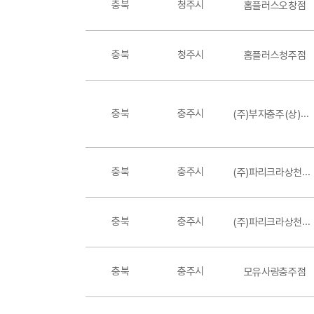
충북(
98
)
충북
청주시
홈플러스오창점
충북
청주시
홈플러스청주점
충북
충주시
(주)부자충주(상)휴게소
충북
충주시
(주)파리크라상천등산(제천)휴게소
충북
충주시
(주)파리크라상천등산(평택)휴게소
충북
충주시
모유사랑충주점