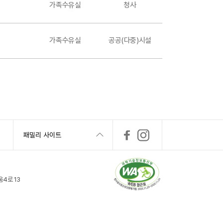
가족수유실
청사
가족수유실
공공(다중)시설
패밀리 사이트
4로 13