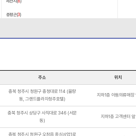
제천시(
8
)
증평군(
3
)
진천군(
2
)
청주시(
45
)
충주시(
14
)
주소
위치
충북 청주시 청원구 충청대로 114 (율량
지하1층 아동의류매장
동, 그랜드플라자청주호텔)
충북 청주시 상당구 사직대로 346 (서문
지하1층 고객센터 앞
동)
충북 청주시 청원구 오창읍 중심상업1로