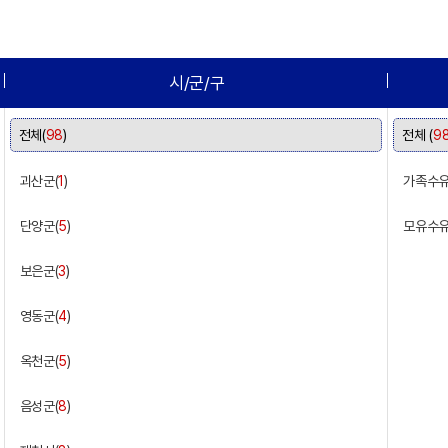
시/군/구
전체(
98
)
전체 (
9
괴산군(
1
)
가족수유
단양군(
5
)
모유수유
보은군(
3
)
영동군(
4
)
옥천군(
5
)
음성군(
8
)