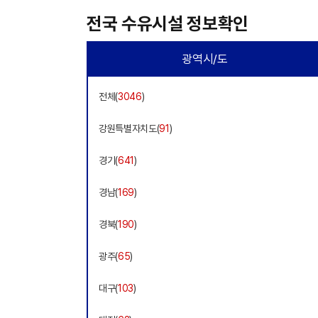
전국 수유시설 정보확인
광역시/도
전체(
3046
)
강원특별자치도(
91
)
경기(
641
)
경남(
169
)
경북(
190
)
광주(
65
)
대구(
103
)