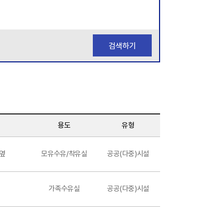
검색하기
용도
유형
 옆
모유수유/착유실
공공(다중)시설
가족수유실
공공(다중)시설