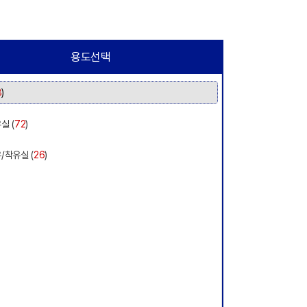
용도선택
8
)
실 (
72
)
/착유실 (
26
)