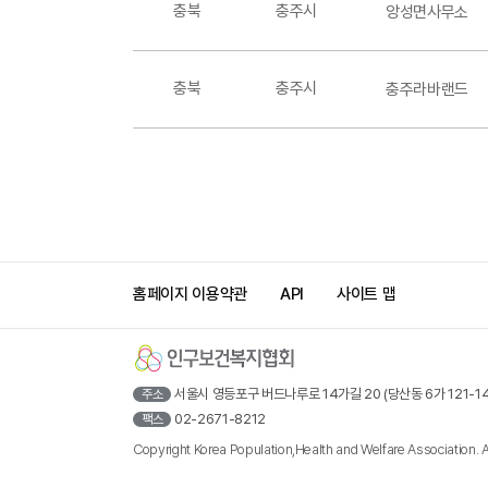
충북
충주시
앙성면사무소
충북
충주시
충주라바랜드
홈페이지 이용약관
API
사이트 맵
서울시 영등포구 버드나루로 14가길 20 (당산동 6가 121-14
주소
02-2671-8212
팩스
Copyright Korea Population,Health and Welfare Association. Al