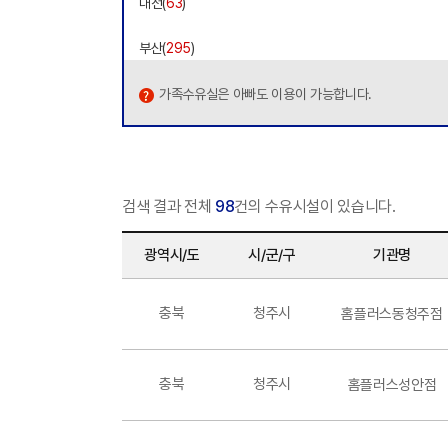
대전(
63
)
부산(
295
)
서울(
509
)
가족수유실은 아빠도 이용이 가능합니다.
세종특별자치시(
27
)
울산(
102
)
검색 결과 전체
98
건의 수유시설이 있습니다.
인천(
203
)
광역시/도
시/군/구
기관명
전남(
109
)
충북
청주시
홈플러스동청주점
전북특별자치도(
161
)
제주특별자치도(
65
)
충북
청주시
홈플러스성안점
충남(
155
)