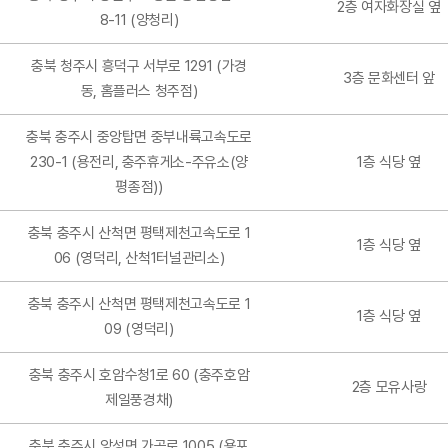
2층 여자화장실 옆
8-11 (양청리)
충북 청주시 흥덕구 서부로 1291 (가경
3층 문화센터 앞
동, 홈플러스 청주점)
충북 충주시 중앙탑면 중부내륙고속도로
230-1 (용전리, 충주휴게소-주유소(양
1층 식당 옆
평종점))
충북 충주시 산척면 평택제천고속도로 1
1층 식당 옆
06 (영덕리, 산척1터널관리소)
충북 충주시 산척면 평택제천고속도로 1
1층 식당 옆
09 (영덕리)
충북 충주시 호암수청1로 60 (충주호암
2층 모유사랑
제일풍경채)
충북 충주시 앙성면 가곡로 1005 (용포