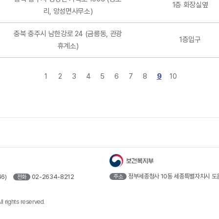
1층 화장실옆
리, 앙성면사무소)
충북 충주시 남한강로 24 (금릉동, 관광
1층입구
휴계소)
1
2
3
4
5
6
7
8
9
10
정부세종청사 10동 세종특별자치시 도움
6)
02-2634-8212
주소
전화
l rights reserved.