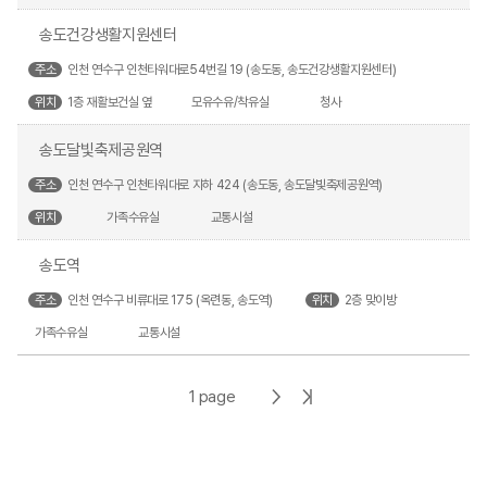
송도건강생활지원센터
주소
인천 연수구 인천타워대로54번길 19 (송도동, 송도건강생활지원센터)
위치
1층 재활보건실 옆
모유수유/착유실
청사
송도달빛축제공원역
주소
인천 연수구 인천타워대로 지하 424 (송도동, 송도달빛축제공원역)
위치
가족수유실
교통시설
송도역
주소
인천 연수구 비류대로 175 (옥련동, 송도역)
위치
2층 맞이방
가족수유실
교통시설
다
마
1 page
음
지
페
막