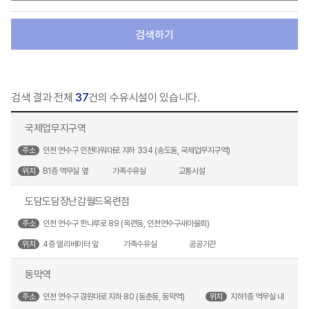
검색하기
검색 결과 전체
37
건의 수유시설이 있습니다.
국제업무지구역
주소
인천 연수구 인천타워대로 지하 334 (송도동, 국제업무지구역)
위치
B1층 역무실 옆
가족수유실
교통시설
도담도담장난감월드옥련점
주소
인천 연수구 한나루로 89 (옥련동, 인천연수구새마을회)
위치
4층 엘리베이터 앞
가족수유실
공공기관
동막역
주소
인천 연수구 경원대로 지하 80 (동춘동, 동막역)
위치
지하1층 역무실 내