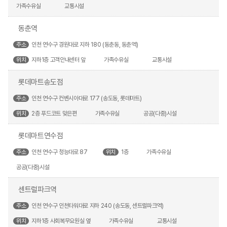
가족수유실
교통시설
동춘역
주소
인천 연수구 경원대로 지하 180 (동춘동, 동춘역)
위치
지하1층 고객안내센터 앞
가족수유실
교통시설
롯데마트송도점
주소
인천 연수구 컨벤시아대로 177 (송도동, 롯데마트)
위치
2층 푸드코트 맞은편
가족수유실
공공(다중)시설
롯데마트연수점
주소
인천 연수구 청능대로 87
위치
1층
가족수유실
공공(다중)시설
센트럴파크역
주소
인천 연수구 인천타워대로 지하 240 (송도동, 센트럴파크역)
위치
지하1층 사회복무요원실 옆
가족수유실
교통시설