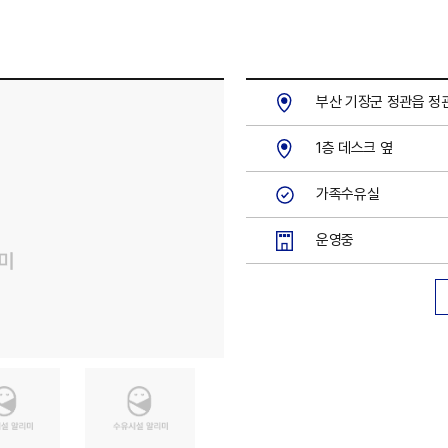
부산 기장군 정관읍 정관
1층 데스크 옆
가족수유실
운영중