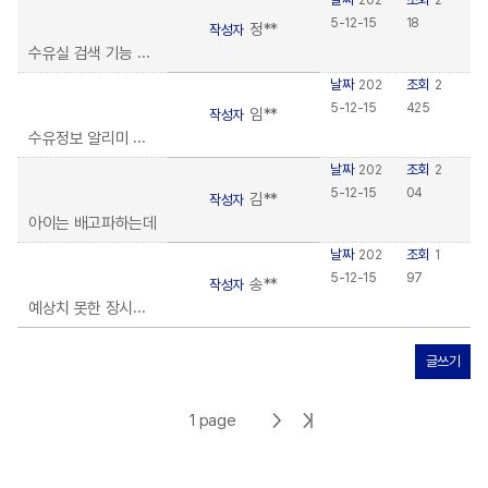
202
2
5-12-15
18
정**
작성자
수유실 검색 기능 엄청 편리하네요!
날짜
조회
202
2
5-12-15
425
임**
작성자
수유정보 알리미 후기
날짜
조회
202
2
5-12-15
04
김**
작성자
아이는 배고파하는데
날짜
조회
202
1
5-12-15
97
송**
작성자
예상치 못한 장시간 외출의 구원
글쓰기
다
마
1 page
음
지