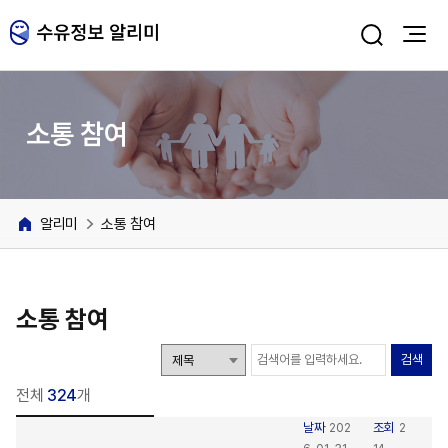
주메뉴 바로가기
본문 바로가기
소통 참여
알리미
소통 참여
소통 참여
검색
전체
324
개
날짜
조회
202
2