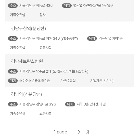
주소
서울 강남구 학동로 426
위치
별관옆 어린이집건물 1층 입구
가족수유실
청사
강남구청역(분당선)
주소
서울 강남구 학동로 지하 346 (강남구청역)
위치
역무실 옆 지하1층
가족수유실
교통시설
강남세브란스병원
주소
서울 강남구 언주로 211 (도곡동, 강남세브란스병원)
위치
소아청소년과 외래 1층
가족수유실
기업체(민간기관)
강남역(신분당선)
주소
서울 강남구 강남대로 396
위치
지하 3층 안내센터 옆
가족수유실
교통시설
다
마
1 page