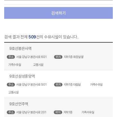
검색하기
검색 결과 전체
509
건의 수유시설이 있습니다.
9호선봉은사역
주소
서울 강남구 봉은사로 601
위치
지하1층 화장실옆
가족수유실
교통시설
9호선삼성중앙역
주소
서울 강남구 봉은사로 501
위치
지하1층 대합실
가족수유실
교통시설
9호선언주역
주소
서울 강남구 봉은사로 201
위치
지하1층
가족수유실