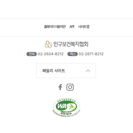
음
지
페
막
이
페
홈페이지 이용약관
API
사이트 맵
지
이
지
02-2634-8212
02-2671-8212
전화
팩스
패밀리 사이트