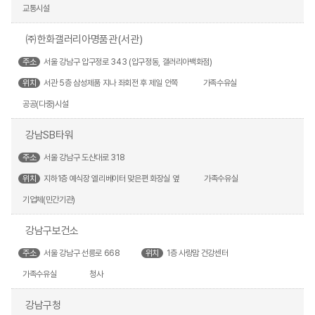
교통시설
㈜한화갤러리아명품관(서관)
주소
서울 강남구 압구정로 343 (압구정동, 갤러리아백화점)
위치
서관 5층 삼성제품 지나 좌회전 후 제일 안쪽
가족수유실
공공(다중)시설
강남SB타워
주소
서울 강남구 도산대로 318
위치
지하1층 예식장 엘리베이터 맞은편 화장실 옆
가족수유실
기업체(민간기관)
강남구보건소
주소
서울 강남구 선릉로 668
위치
1층 사랑맘 건강센터
가족수유실
청사
강남구청