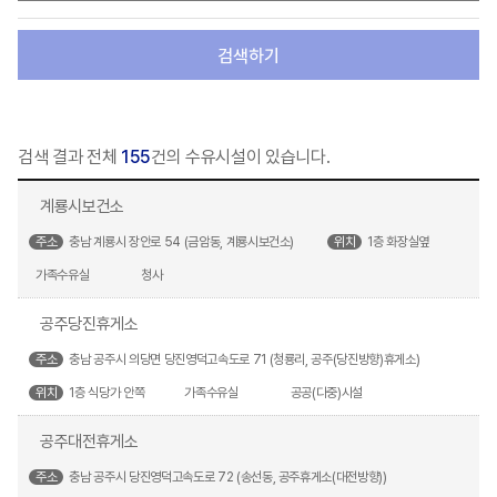
검색하기
검색 결과 전체
155
건의 수유시설이 있습니다.
계룡시보건소
주소
충남 계룡시 장안로 54 (금암동, 계룡시보건소)
위치
1층 화장실옆
가족수유실
청사
공주당진휴게소
주소
충남 공주시 의당면 당진영덕고속도로 71 (청룡리, 공주(당진방향)휴게소)
위치
1층 식당가 안쪽
가족수유실
공공(다중)시설
공주대전휴게소
주소
충남 공주시 당진영덕고속도로 72 (송선동, 공주휴게소(대전방향))