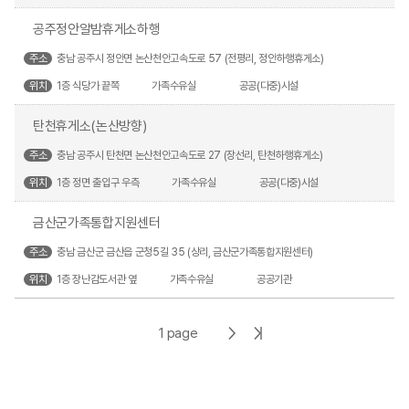
공주정안알밤휴게소하행
주소
충남 공주시 정안면 논산천안고속도로 57 (전평리, 정안하행휴게소)
위치
1층 식당가 끝쪽
가족수유실
공공(다중)시설
탄천휴게소(논산방향)
주소
충남 공주시 탄천면 논산천안고속도로 27 (장선리, 탄천하행휴게소)
위치
1층 정면 출입구 우측
가족수유실
공공(다중)시설
금산군가족통합지원센터
주소
충남 금산군 금산읍 군청5길 35 (상리, 금산군가족통합지원센터)
위치
1층 장난감도서관 옆
가족수유실
공공기관
다
마
1 page
음
지
페
막