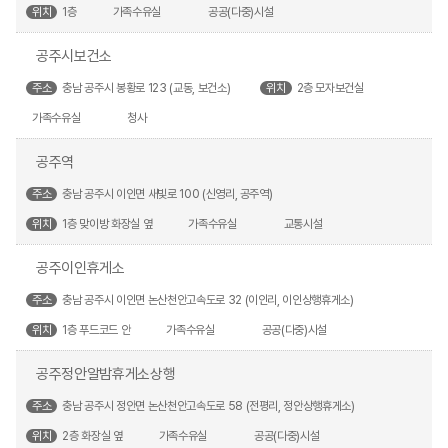
위치
1층
가족수유실
공공(다중)시설
공주시보건소
주소
충남 공주시 봉황로 123 (교동, 보건소)
위치
2층 모자보건실
가족수유실
청사
공주역
주소
충남 공주시 이인면 새빛로 100 (신영리, 공주역)
위치
1층 맞이방 화장실 옆
가족수유실
교통시설
공주이인휴게소
주소
충남 공주시 이인면 논산천안고속도로 32 (이인리, 이인상행휴게소)
위치
1층 푸드코드 안
가족수유실
공공(다중)시설
공주정안알밤휴게소상행
주소
충남 공주시 정안면 논산천안고속도로 58 (전평리, 정안상행휴게소)
위치
2층 화장실 옆
가족수유실
공공(다중)시설